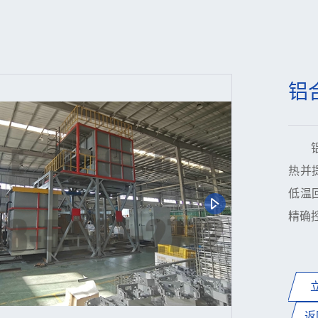
铝
热并
低温
精确
返