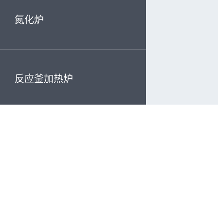
氮化炉
反应釜加热炉
坩埚熔化炉
铝板热处理生产线