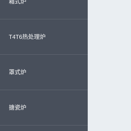
箱式炉
T4T6热处理炉
罩式炉
搪瓷炉